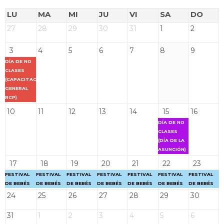
LU
MA
MI
JU
VI
SA
DO
27
28
29
30
31
1
2
3
4
5
6
7
8
9
DÍA DE NO
CLASES
(CAPACITACIÓN
GENERAL
RCP)
10
11
12
13
14
15
16
DÍA DE NO
CLASES
(DÍA DE LA
ASUNCIÓN)
17
18
19
20
21
22
23
FESTIVAL
FESTIVAL
FESTIVAL
FESTIVAL
FESTIVAL
FESTIVAL
FESTIVAL
DE BEBÉS
DE BEBÉS
DE BEBÉS
DE BEBÉS
DE BEBÉS
DE BEBÉS
DE BEBÉS
24
25
26
27
28
29
30
31
1
2
3
4
5
6