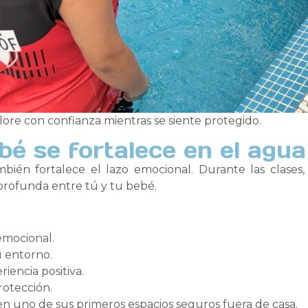
ore con confianza mientras se siente protegido.
bé se fortalece en el agua
ién fortalece el lazo emocional. Durante las clases, e
ofunda entre tú y tu bebé.
emocional.
u entorno.
iencia positiva.
rotección.
n uno de sus primeros espacios seguros fuera de casa.