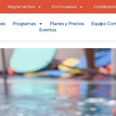
Reglamentos
Formularios
Contácten
nes
Programas
Planes y Precios
Equipo Com
Eventos