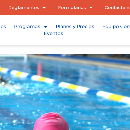
Reglamentos
Formularios
Contácten
nes
Programas
Planes y Precios
Equipo Com
Eventos