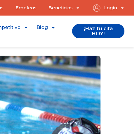
os
Empleos
Beneficios
Login
petitivo
Blog
¡Haz tu cita
HOY!