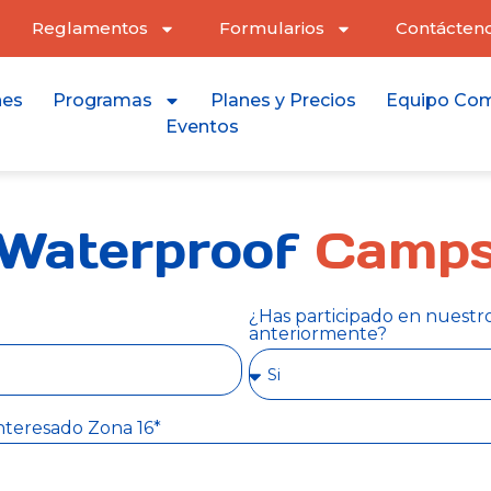
Reglamentos
Formularios
Contácten
nes
Programas
Planes y Precios
Equipo Com
Eventos
Waterproof
Camp
¿Has participado en nuestr
anteriormente?
nteresado Zona 16*