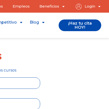
os
Empleos
Beneficios
Login
petitivo
Blog
¡Haz tu cita
HOY!
s
os cursos