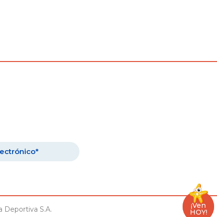
¡Ven
¡Ven
 Deportiva S.A.
HOY!
HOY!